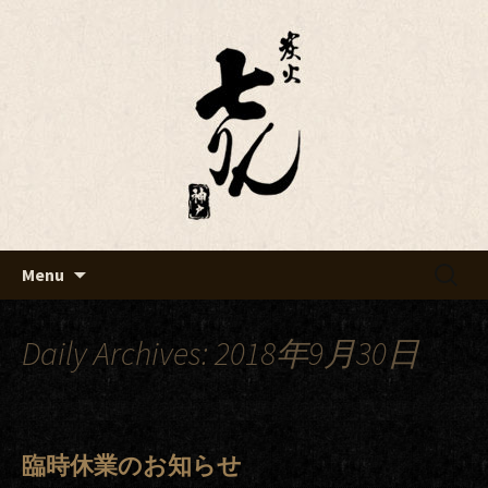
Just another WordPress site
七りんブログ
Skip
検
Menu
to
索:
content
Daily Archives: 2018年9月30日
臨時休業のお知らせ