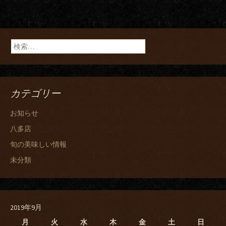
検
索:
カテゴリー
お知らせ
八多店
旬の美味しい情報
未分類
2019年9月
月
火
水
木
金
土
日