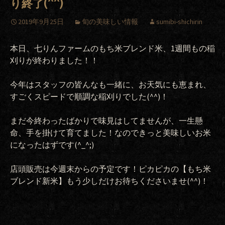
り終了(^^)
2019年9月25日
旬の美味しい情報
sumibi-shichirin
本日、七りんファームのもち米ブレンド米、1週間もの稲
刈りが終わりました！！
今年はスタッフの皆んなも一緒に、お天気にも恵まれ、
すごくスピードで順調な稲刈りでした(^^)！
まだ今終わったばかりで味見はしてませんが、一生懸
命、手を掛けて育てました！なのできっと美味しいお米
になったはずです(^_^;)
店頭販売は今週末からの予定です！ピカピカの【もち米
ブレンド新米】もう少しだけお待ちくださいませ(^^)！