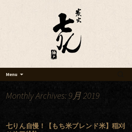
Just another WordPress site
七りんブログ
Skip
検
Menu
to
索:
content
Monthly Archives: 9月 2019
七りん自慢！【もち米ブレンド米】稲刈