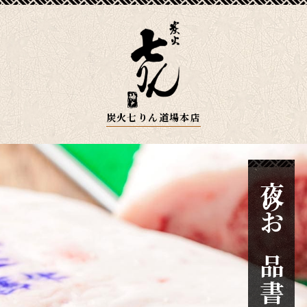
炭火七りん道場本店
夜
の