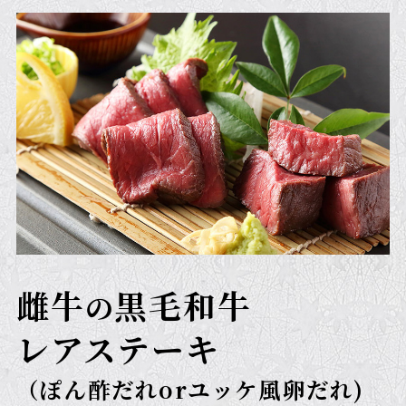
雌牛
黒毛和牛
の
レアステーキ
（ぽん酢だれorユッケ風卵だれ)