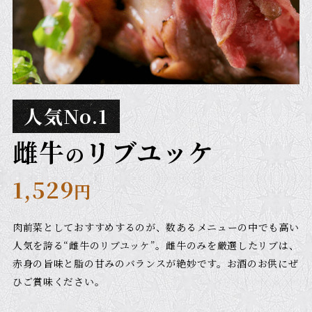
人気No.1
雌牛
リブユッケ
の
1,529
円
肉前菜としておすすめするのが、
数あるメニューの中でも高い
人気を誇る“雌牛のリブユッケ”。
雌牛のみを厳選したリブは、
赤身の旨味と脂の甘みのバランスが絶妙です。
お酒のお供にぜ
ひご賞味ください。