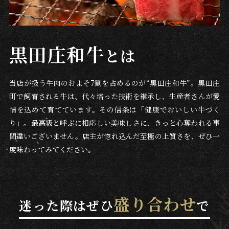
黒田庄和牛
とは
当店が扱う牛肉のおよそ7割を占めるのが“黒田庄和牛”。
黒田庄
町で飼育される牛は、代々培った技術を継承し、生産者さんが愛
情を込めて育てています。
その信条は「健康でおいしい牛づく
り」。
最高級と呼ぶに相応しい美味しさに、きっと心奪われる事
間違いございません。
店主が惚れ込んだ至極の上質さを、ぜひ一
度味わってみてください。
盛り合わせ
迷った際はぜひ
で