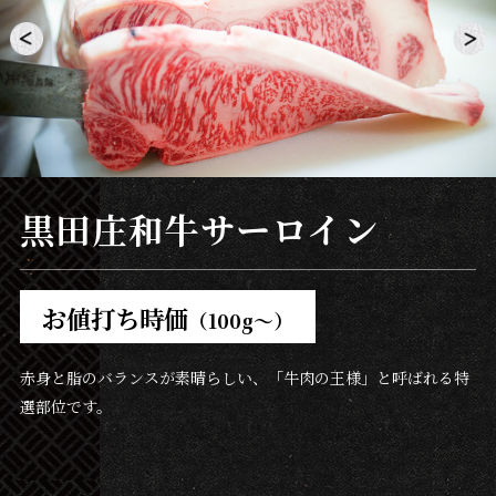
黒田庄和牛サーロイン
黒田庄和牛上カルビ
黒田庄和牛三角カルビ
黒田庄和牛とろしゃぶ
黒田庄和牛カイノミ
黒田庄和牛ゲタカルビ
黒田庄和牛ヒバラ
黒田庄和牛カルビ
黒田庄和牛上バラ
黒田庄和牛つぼ漬け
黒田庄和牛
カルビ
フランクカルビ
（甘・旨辛）
2,079
1,529
1,529
1,969
1,419
1,419
1,309
1,089
お値打ち時価
円
円
円
円
円
円
円
円
（100g～）
各1,089
1,969
1,199
円
円
ハーフ
赤身と脂のバランスが素晴らしい、「牛肉の王様」と呼ばれる特
上カルビに匹敵する肉質と旨味の“三角カルビ”は、数ある部位の
しゃぶしゃぶの様に薄切りに仕上げた一品です。歯がいらない程
赤身のやわらかさと脂の旨味を兼ね備えた高級部位です。ほどけ
肋骨と肋骨の間にあるお肉で、“中落ちカルビ”とも呼ばれる部
乳房部の内側にある平べったい部位で、 筋肉が発達しているので
カルビの中でも様々な部位を組み合わせた一皿です。その味わい
旨味満載のアバラ肉は、適度なサシの甘味とやわらかな赤身が絶
円
選部位です。
中でも特に人気を集めています。
のやわらかさと口溶けが人気の秘密。
る様な食感を満喫できます。
位。
しっかりとした食感を楽しめます。
の違いをどうぞ比べてみてください。
妙に溶け合います。
濃厚でこってりとした味わいが特徴です。
おろし玉ねぎたっぷりのタレに溶け込んだ旨味満載のカル
赤身の厚切りカルビです。
食べごたえがあるのにあっさりした口
口の中でとろける様な旨味と風味が堪らない定番のカルビです。
ビ。“甘”と“旨辛”の2種類があるので、お好みでお選びくださ
当たりは、焼肉好きには堪らない一品。
い。