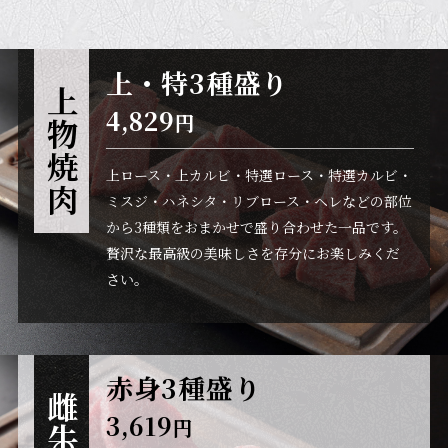
上・特3種盛り
上物焼肉
4,829
円
上ロース・上カルビ・特選ロース・特選カルビ・
ミスジ・ハネシタ・リブロース・ヘレなどの部位
から3種類をおまかせで盛り合わせた一品です。
贅沢な最高級の美味しさを存分にお楽しみくだ
さい。
赤身3種盛り
雌牛
3,619
円