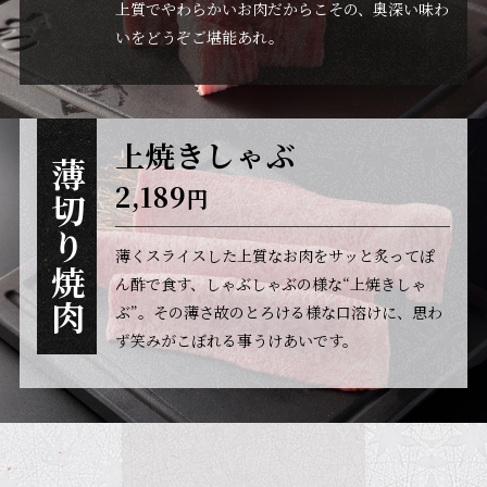
上質でやわらかいお肉だからこその、奥深い味わ
いをどうぞご堪能あれ。
上焼きしゃぶ
薄切り焼肉
2,189
円
薄くスライスした上質なお肉をサッと炙ってぽ
ん酢で食す、しゃぶしゃぶの様な“上焼きしゃ
ぶ”。
その薄さ故のとろける様な口溶けに、思わ
ず笑みがこぼれる事うけあいです。