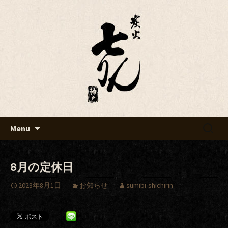
Just another WordPress site
七りんブログ
Skip
検
Menu
to
索:
content
8月の定休日
2023年8月1日
お知らせ
sumibi-shichirin