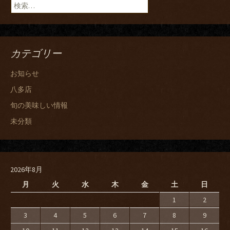
検
索:
カテゴリー
お知らせ
八多店
旬の美味しい情報
未分類
2026年8月
月
火
水
木
金
土
日
1
2
3
4
5
6
7
8
9