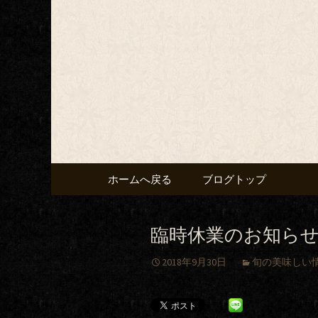
Just another WordPress site
七りんブ
Skip
ホームへ戻る
ブログトップ
to
content
臨時休業のお知ら
2018年9月30日
旬の美味しい