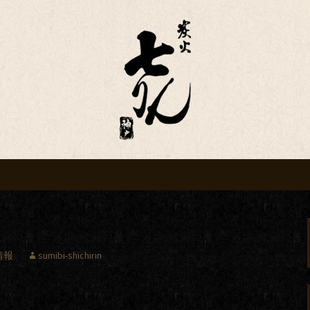
ログ
せ
情報
sumibi-shichirin