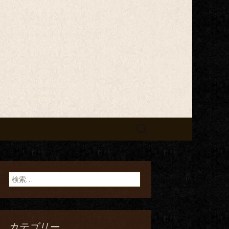
検
索:
検
索:
カテゴリー