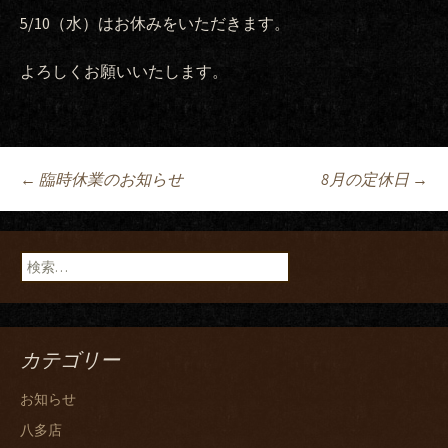
5/10（水）はお休みをいただきます。
よろしくお願いいたします。
Post
←
臨時休業のお知らせ
8月の定休日
→
navigation
検
索:
カテゴリー
お知らせ
八多店