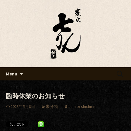
Just another WordPress site
七りんブログ
Skip
検
Menu
to
索:
content
臨時休業のお知らせ
2023年5月8日
未分類
sumibi-shichirin