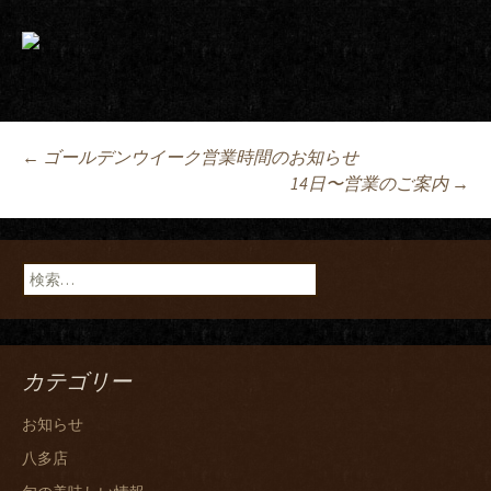
Post
←
ゴールデンウイーク営業時間のお知らせ
14日〜営業のご案内
→
navigation
検
索:
カテゴリー
お知らせ
八多店