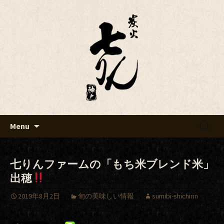
Just another WordPress site
七りんブログ
Skip
検
Menu
to
索:
content
七りんファームの「もち米ブレンド米」
出穂
2019年8月2日
旬の美味しい情報
sumibi-shichirin